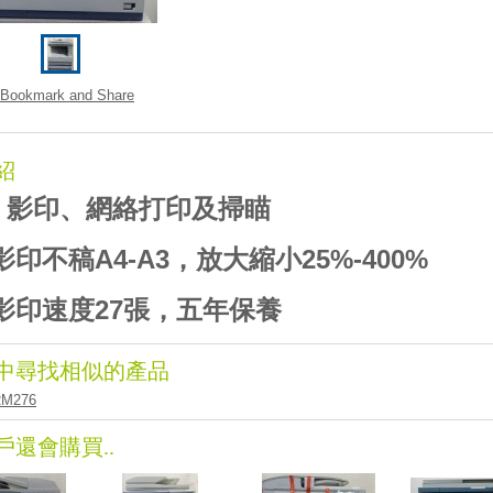
紹
：影印、網絡打印及掃瞄
稿A4-A3，放大縮小25%-400%
速度27張，五年保養
中尋找相似的產品
RM276
戶還會購買..