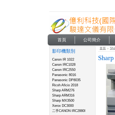
首頁
公司簡介
首頁
Sh
影印機類別
Shar
Canon IR 1022
Canon IRC1028
Canon IRC2550
Panasonic 8016
Panasonic DP8035
Ricoh Aficio 2018
Sharp ARM276
Sharp ARM316
Sharp MX3500
Xerox DC3000
二手CANON IRC2880I