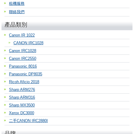
租機服務
聯絡我們
產品類別
Canon IR 1022
CANON IRC1028
Canon IRC1028
Canon IRC2550
Panasonic 8016
Panasonic DP8035
Ricoh Aficio 2018
Sharp ARM276
Sharp ARM316
Sharp MX3500
Xerox DC3000
二手CANON IRC2880I
品牌